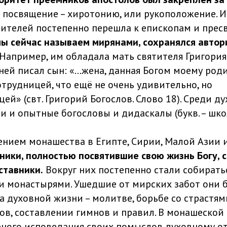
посвящение – хиротонию, или рукоположение. И
чителей постепенно перешла к епископам и пресв
 мы сейчас называем мирянами, сохранялся автор
Например, им обладала мать святителя Григория
 ней писал сын: «…жена, данная Богом моему род
отрудницей, что ещё не очень удивительно, но
й» (свт. Григорий Богослов. Слово 18). Среди д
и и опытные богословы и дидаскалы (букв. – шко
лением монашества в Египте, Сирии, Малой Азии 
ники, полностью посвятившие свою жизнь Богу, 
ставники.
Вокруг них постепенно стали собирать
 монастырями. Ушедшие от мирских забот они 
а духовной жизни – молитве, борьбе со страстям
ов, составлении гимнов и правил. В монашеской
рного исповедания своих помыслов духовному о