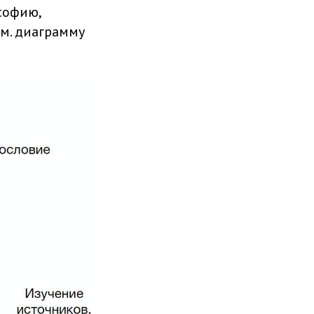
софию,
см. диаграмму