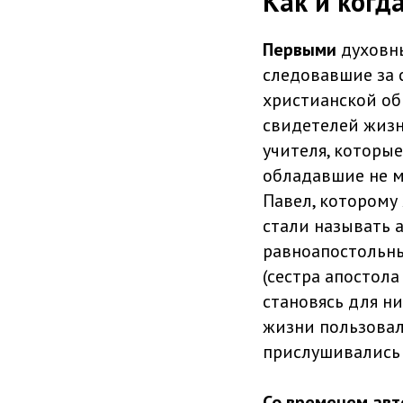
Как и когд
Первыми
духовн
следовавшие за 
христианской об
свидетелей жизн
учителя, которые
обладавшие не м
Павел, которому
стали называть 
равноапостольны
(сестра апостол
становясь для н
жизни пользовал
прислушивались 
Со временем авт