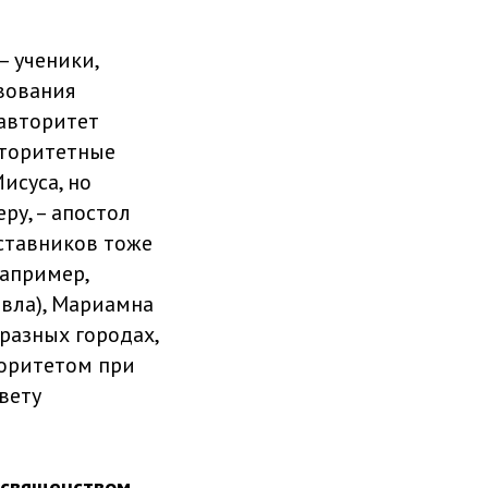
– ученики,
вования
авторитет
вторитетные
исуса, но
у, – апостол
аставников тоже
например,
авла), Мариамна
разных городах,
торитетом при
вету
 священством,