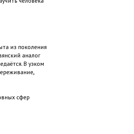
аучить человека
ыта из поколения
авянский аналог
едаётся. В узком
ереживание,
овных сфер