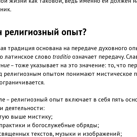
ной жизни как таковой, ведь именно ей должен н
ник.
н религиозный опыт?
ая традиция основана на передаче духовного оп
мо латинское слово
traditio
означает передачу. Сл
ание
– тоже указывает на это значение: то, что пер
од религиозным опытом понимают мистическое п
ограничивается.
е – религиозный опыт включает в себя пять осн
и деятельности:
тую выше мистику;
практики и богослужебные обряды;
священных текстов, музыки и изображений;