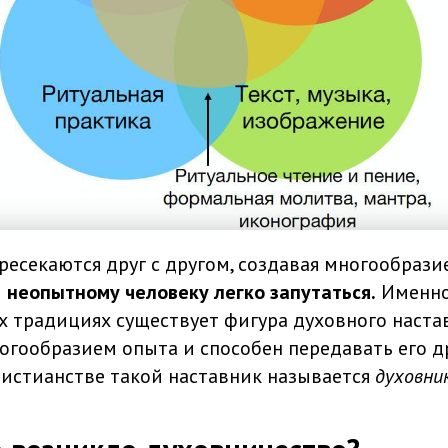
ресекаются друг с другом, создавая многообрази
м
неопытному человеку легко запутаться.
Именно
х традициях существует фигура духовного наста
огообразием опыта и способен передавать его др
истианстве такой наставник называется
духовни