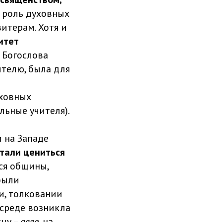
 роль духовных
итерам. Хотя и
итет
 Богослова
ителю, была для
уховных
льные учителя).
и на Западе
стали цениться
ся общины,
были
и, толковании
 среде возникла
тцу –
авве
, на