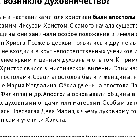
а возникло духовничество?
ыми наставниками для христиан
были апостолы
самим Иисусом Христом. С самого начала сущест
щины они занимали особое положение и имели 
и Христа. Позже в церкви появились и другие а
 не входили в круг непосредственных учеников И
енее ярким и ценным духовным опытом. К пример
 Христос явился в мистическом видéнии. Этих н
апостолами. Среди апостолов были и женщины: 
е Мария Магдалина, Фёкла (ученица апостола П
а Филиппа) и др. Апостолы основывали общины в 
их духовными отцами или матерями. Особым ав
ась Пресвятая Дева Мария, к чьему духовному со
и сами ученики Христа.
оритет преемников апостолов был закреплен за