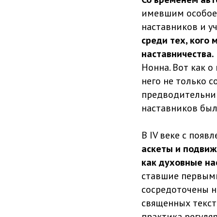
имевшим особое 
наставников и у
среди тех, кого
наставничества.
Нонна. Вот как о
него не только с
предводительнице
наставников был
В IV веке с появ
аскеты и подвиж
как духовные на
ставшие первыми
сосредоточены н
священных текст
практика регуля