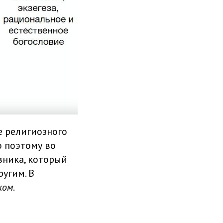
е религиозного
 поэтому во
вника, который
угим. В
ком
.