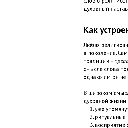
слов о религиоз
духовный настав
Как устрое
Любая религиозн
в поколение. Са
традиции –
пред
смысле слова п
однако им он не 
В широком смысл
духовной жизни 
уже упомяну
ритуальные 
восприятие 