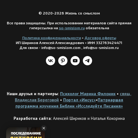
© 2020-2026 Жизнь со смыслом
Все права защищены. При использовании материалов сайта прямая
гиперссылка на
so-smislom.ru
обязательна
Политика конфиденциальности
•
Догов
ор оферты
ИП Шириков Алексей Александрович
•
ИНН 332763424471
Для связи - info@so-smislom.com , info@so-smislom.ru
Наши друзья и партнеры:
Психолог Марина Филоник
•
свящ.
Владислав Береговой
•
Портал «Иисус»
•
Патриаршая
программа изучения Библии «Исследуйте Писания»
Разработка сайта:
Алексей Шириков и Наталья Кокорина