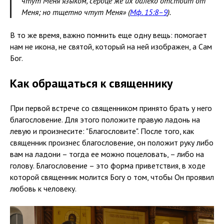
чтут Меня языком, сердце же их далеко отстоит от
Меня; но тщетно чтут Меня» (
Мф. 15:8–9
).
В то же время, важно помнить еще одну вещь: помогает
нам не икона, не святой, который на ней изображен, а Сам
Бог.
Как обращаться к священнику
При первой встрече со священником принято брать у него
благословение. Для этого положите правую ладонь на
левую и произнесите: "Благословите". После того, как
священник произнес благословение, он положит руку либо
вам на ладони – тогда ее можно поцеловать, – либо на
голову. Благословение – это форма приветствия, в ходе
которой священник молится Богу о том, чтобы Он проявил
любовь к человеку.