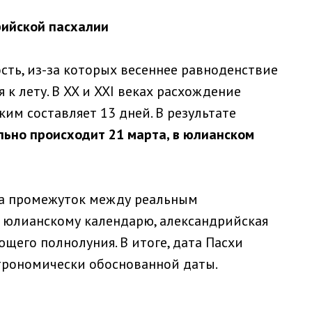
рийской пасхалии
ть, из-за которых весеннее равноденствие
к лету. В XX и XXI веках расхождение
им составляет 13 дней. В результате
льно происходит 21 марта, в юлианском
на промежуток между реальным
 юлианскому календарю, александрийская
ющего полнолуния. В итоге, дата Пасхи
трономически обоснованной даты.