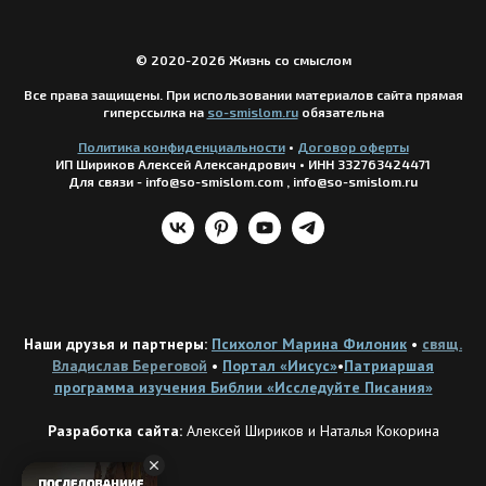
© 2020-2026 Жизнь со смыслом
Все права защищены. При использовании материалов сайта прямая
гиперссылка на
so-smislom.ru
обязательна
Политика конфиденциальности
•
Догов
ор оферты
ИП Шириков Алексей Александрович
•
ИНН 332763424471
Для связи - info@so-smislom.com , info@so-smislom.ru
Наши друзья и партнеры:
Психолог Марина Филоник
•
свящ.
Владислав Береговой
•
Портал «Иисус»
•
Патриаршая
программа изучения Библии «Исследуйте Писания»
Разработка сайта:
Алексей Шириков и Наталья Кокорина