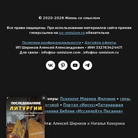
© 2020-2026 Жизнь со смыслом
Все права защищены. При использовании материалов сайта прямая
гиперссылка на
so-smislom.ru
обязательна
Политика конфиденциальности
•
Догов
ор оферты
ИП Шириков Алексей Александрович
•
ИНН 332763424471
Для связи - info@so-smislom.com , info@so-smislom.ru
Наши друзья и партнеры:
Психолог Марина Филоник
•
свящ.
Владислав Береговой
•
Портал «Иисус»
•
Патриаршая
программа изучения Библии «Исследуйте Писания»
Разработка сайта:
Алексей Шириков и Наталья Кокорина