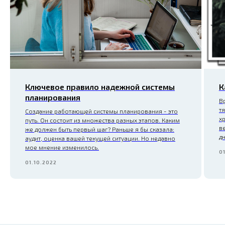
Ключевое правило надежной системы
К
планирования
В
т
Создание работающей системы планирования - это
х
путь. Он состоит из множества разных этапов. Каким
в
же должен быть первый шаг? Раньше я бы сказала:
д
аудит, оценка вашей текущей ситуации. Но недавно
мое мнение изменилось.
01
01.10.2022